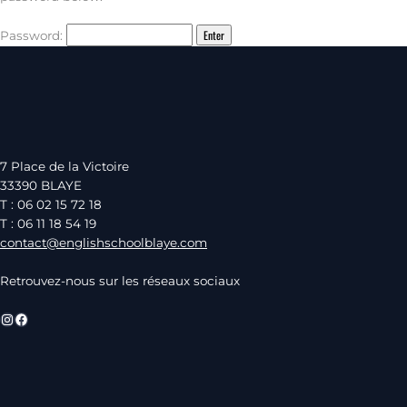
Password:
7 Place de la Victoire
33390 BLAYE
T : 06 02 15 72 18
T : 06 11 18 54 19
contact@englishschoolblaye.com
Retrouvez-nous sur les réseaux sociaux
Instagram
Facebook