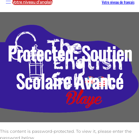
Votre niveau de français
Votre niveau d’anglais
Protected: Soutien
Scolaire Avancé
This content is password-protected. To view it, please enter the
password below.