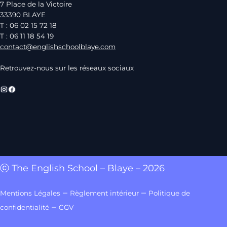
7 Place de la Victoire
33390 BLAYE
T : 06 02 15 72 18
T : 06 11 18 54 19
contact@englishschoolblaye.com
Retrouvez-nous sur les réseaux sociaux
Instagram
Facebook
ⓒ The English School – Blaye – 2026
–
–
Mentions Légales
Règlement intérieur
Politique de
–
confidentialité
CGV