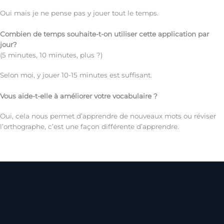
Oui mais je ne pense pas y jouer tout le temps.
Combien de temps souhaite-t-on utiliser cette application par
jour?
(5 minutes, 10 minutes, plus ?)
Selon moi, y jouer 10-15 minutes est suffisant.
Vous aide-t-elle à améliorer votre vocabulaire ?
Oui, cela nous permet d’apprendre de nouveaux mots ou réviser
l’orthographe, c’est une façon différente d’apprendre.