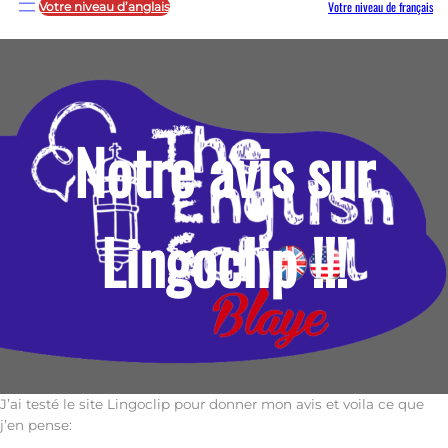
Votre niveau de français
Votre niveau d’anglais
Notre avis sur
Lingoclip !!!
J’ai testé le site Lingoclip pour donner mon avis et voila ce que
j’en pense: